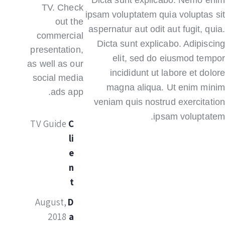
Dicta sunt explicabo. Nemo enim
TV. Check
ipsam voluptatem quia voluptas sit
out the
aspernatur aut odit aut fugit, quia.
commercial
Dicta sunt explicabo. Adipiscing
presentation,
elit, sed do eiusmod tempor
as well as our
incididunt ut labore et dolore
social media
magna aliqua. Ut enim minim
ads app.
veniam quis nostrud exercitation
ipsam voluptatem.
TV Guide
C
li
e
n
t
August,
D
2018
a