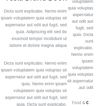
volu
quia vo
Dicta sunt explicabo. Nemo enim
aspe
ipsam voluptatem quia voluptas sit
aut o
aspernatur aut odit aut fugit, sed
fug
quia. Adipiscing elit sed do
quia.
eiusmod tempor incididunt ut
labore et dolore magna aliqua.
expl
Nemo
Dicta sunt explicabo. Nemo enim
volu
ipsam voluptatem quia voluptas sit
quia vo
aspernatur aut odit aut fugit, sed
sit aspe
quia. Nemo enim ipsam
au
voluptatem quia voluptas sit
aspernatur aut odit aut fugit, sed
Food
quia. Dicta sunt explicabo.