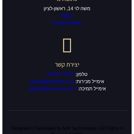
ן
Waze
Google M
ירת קשר
03-381-1170
sales@mm-tech.co.il
support@mm-tech.co.
® Designed & Developed by MM Te