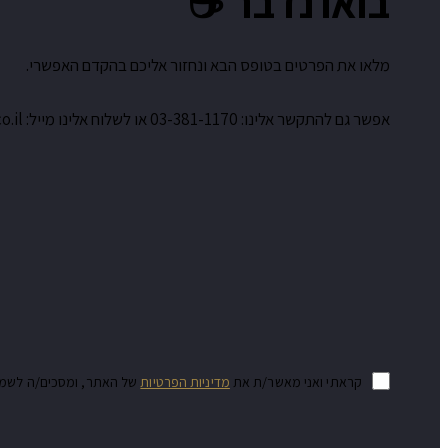
בואו נדבר ☕️
מלאו את הפרטים בטופס הבא ונחזור אליכם בהקדם האפשרי.
אפשר גם להתקשר אלינו: 03-381-1170 או לשלוח אלינו מייל: sales@mm-tech.co.il
קראתי ואני מאשר/ת את
מדיניות הפרטיות
של האתר, ומסכים/ה לשמירת