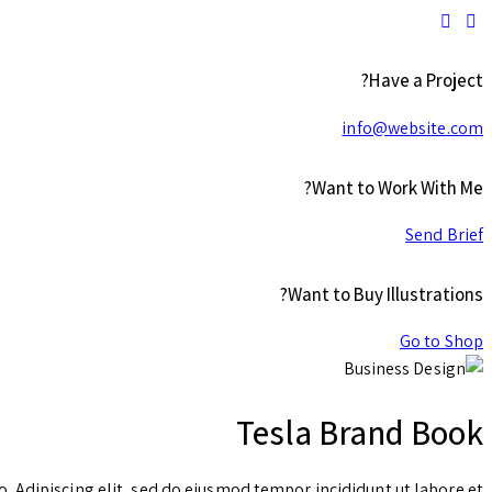
Have a Project?
info@website.com
Want to Work With Me?
Send Brief
Want to Buy Illustrations?
Go to Shop
Tesla Brand Book
o. Adipiscing elit, sed do eiusmod tempor incididunt ut labore et