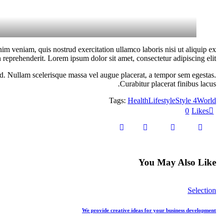
im veniam, quis nostrud exercitation ullamco laboris nisi ut aliquip ex
reprehenderit. Lorem ipsum dolor sit amet, consectetur adipiscing elit.
od. Nullam scelerisque massa vel augue placerat, a tempor sem egestas.
Curabitur placerat finibus lacus.
Tags:
Health
Lifestyle
Style 4
World
0
Likes
You May Also Like
Selection
We provide creative ideas for your business development