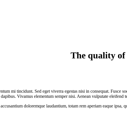
The quality of
ntum mi tincidunt. Sed eget viverra egestas nisi in consequat. Fusce so
s dapibus. Vivamus elementum semper nisi. Aenean vulputate eleifend tellu
m accusantium doloremque laudantium, totam rem aperiam eaque ipsa, quae 