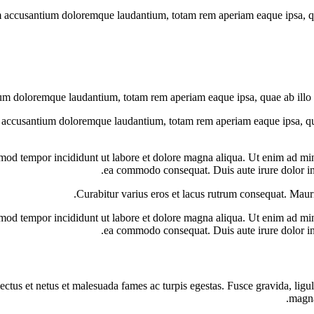
em accusantium doloremque laudantium, totam rem aperiam eaque ipsa, quae 
um doloremque laudantium, totam rem aperiam eaque ipsa, quae ab illo inv
m accusantium doloremque laudantium, totam rem aperiam eaque ipsa, quae 
smod tempor incididunt ut labore et dolore magna aliqua. Ut enim ad min
ea commodo consequat. Duis aute irure dolor in 
Curabitur varius eros et lacus rutrum consequat. Mauri
smod tempor incididunt ut labore et dolore magna aliqua. Ut enim ad min
ea commodo consequat. Duis aute irure dolor in 
ectus et netus et malesuada fames ac turpis egestas. Fusce gravida, ligula
magna