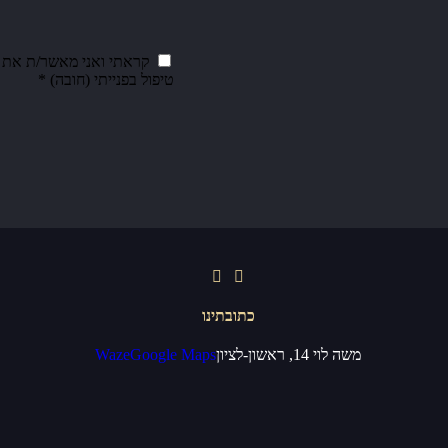
קראתי ואני מאשר/ת את
טיפול בפנייתי (חובה) *
כתובתינו
משה לוי 14, ראשון-לציון
Google Maps
Waze