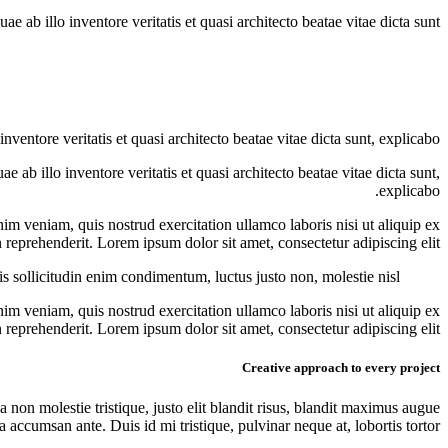
ab illo inventore veritatis et quasi architecto beatae vitae dicta sunt.
entore veritatis et quasi architecto beatae vitae dicta sunt, explicabo.
ab illo inventore veritatis et quasi architecto beatae vitae dicta sunt,
explicabo.
im veniam, quis nostrud exercitation ullamco laboris nisi ut aliquip ex
reprehenderit. Lorem ipsum dolor sit amet, consectetur adipiscing elit.
s sollicitudin enim condimentum, luctus justo non, molestie nisl.
im veniam, quis nostrud exercitation ullamco laboris nisi ut aliquip ex
reprehenderit. Lorem ipsum dolor sit amet, consectetur adipiscing elit.
Creative approach to every project
 non molestie tristique, justo elit blandit risus, blandit maximus augue
 accumsan ante. Duis id mi tristique, pulvinar neque at, lobortis tortor.