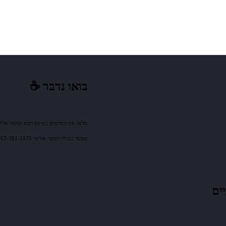
בואו נדבר ☕️
מלאו את הפרטים בטופס הבא ונחזור אלי
אפשר גם להתקשר אלינו: 03-381-1170 או לשלוח אלינו מייל: sales@mm-tech.co.il
ים