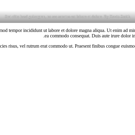
Stet clita kasd gubergren, no sea sanctus est labore et dolore. By
Kevin Smith
smod tempor incididunt ut labore et dolore magna aliqua. Ut enim ad min
ea commodo consequat. Duis aute irure dolor in 
tricies risus, vel rutrum erat commodo ut. Praesent finibus congue euism