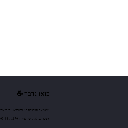
בואו נדבר ☕️
מלאו את הפרטים בטופס הבא ונחזור אלי
אפשר גם להתקשר אלינו: 03-381-1170 או לשלוח אלינו מייל: sales@mm-tech.co.il