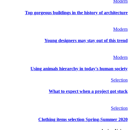
Modern
Top gorgeous buildings in the history of architecture
Modern
Young designers may stay out of this trend
Modern
Using animals hierarchy in today's human society
Selection
What to expect when a project got stuck
Selection
Clothing items selection Spring-Summer 2020