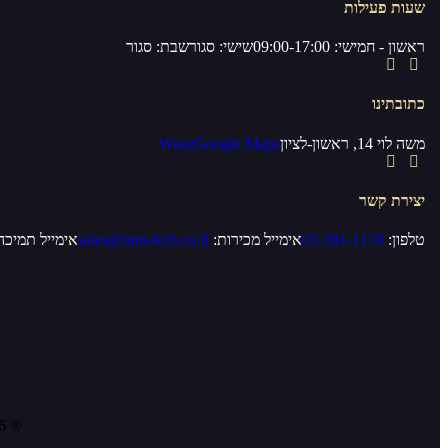
שעות פעילות
ראשון - חמישי: 09:00-17:00
שישי: סגור
שבת: סגור
כתובתינו
משה לוי 14, ראשון-לציון
Google Maps
Waze
יצירת קשר
טלפון:
03-381-1170
אימייל מכירות:
sales@mm-tech.co.il
אימייל תמיכה
® Designed & Developed by MM Technologies | All Rights Reserved 2026