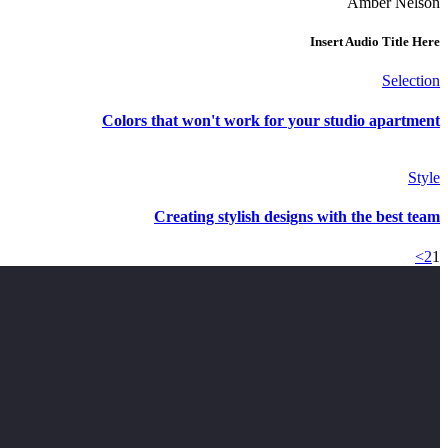
Amber Nelson
Insert Audio Title Here
Selection
Colors that won't work for your studio apartment
Style
Creating stylish designs with the best team
>
2
1