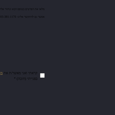
מלאו את הפרטים בטופס הבא ונחזור אלי
אפשר גם להתקשר אלינו: 03-381-1170 או לשלוח אלינו מייל: sales@mm-tech.co.il
קראתי ואני מאשר/ת את
מד
בפנייתי (חובה) *