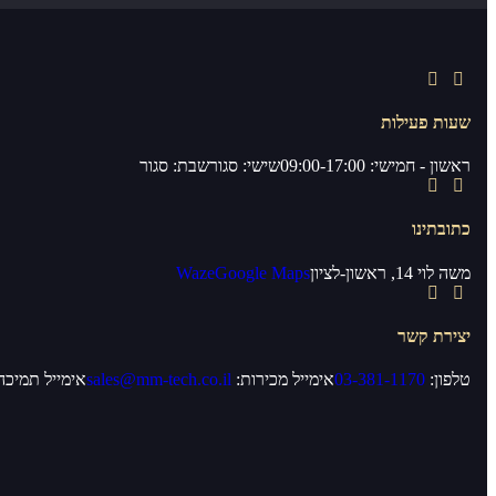
שעות פעילות
ראשון - חמישי: 09:00-17:00
שישי: סגור
שבת: סגור
כתובתינו
משה לוי 14, ראשון-לציון
Google Maps
Waze
יצירת קשר
טלפון:
03-381-1170
אימייל מכירות:
sales@mm-tech.co.il
אימייל תמיכה