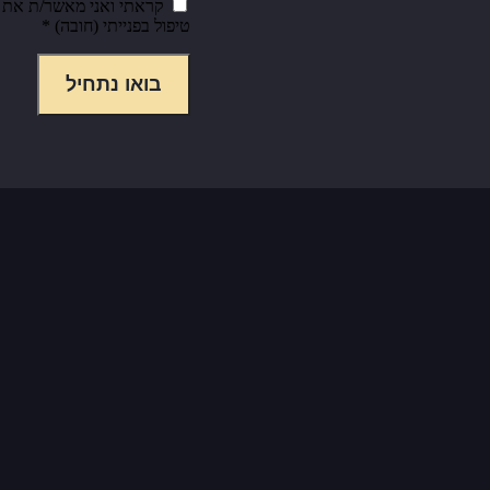
קראתי ואני מאשר/ת את
טיפול בפנייתי (חובה) *