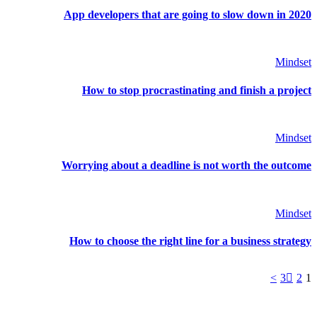
App developers that are going to slow down in 2020
Mindset
How to stop procrastinating and finish a project
Mindset
Worrying about a deadline is not worth the outcome
Mindset
How to choose the right line for a business strategy
>
3
2
1