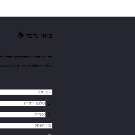
בואו נדבר ☕️
מלאו את הפרטים בטופס הבא ונחזור אלי
אפשר גם להתקשר אלינו: 03-381-1170 או לשלוח אלינו מייל: sales@mm-tech.co.il