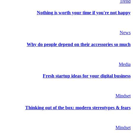
Trend
Nothing is worth your time if you're not happy
News
Why do people depend on their accessories so much
Media
Fresh startup ideas for your digital business
Mindset
Thinking out of the box: modern stereotypes & fears
Mindset