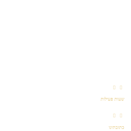
שעות פעילות
ראשון - חמישי: 09:00-17:00
שישי: סגור
שבת: סגור
כתובתינו