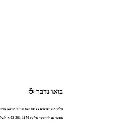
בואו נדבר ☕️
מלאו את הפרטים בטופס הבא ונחזור אליכם בהקד
אפשר גם להתקשר אלינו: 03-381-1170 או לשלוח אלינו מייל: sales@mm-tech.co.il