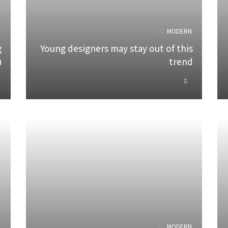
N
MODERN
g
Young designers may stay out of this
u
trend
N
MODERN