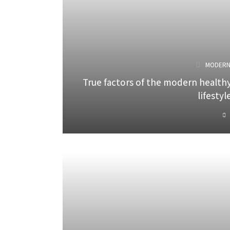
MODER
True factors of the modern health
lifestyl