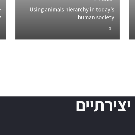
e
Using animals hierarchy in today's
y
human society
יצירתיים