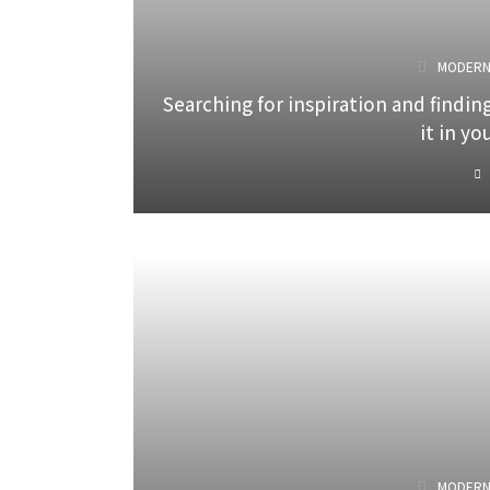
MODER
Searching for inspiration and findin
it in yo
MODER