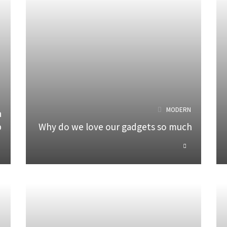
N
MODERN
a
p
Why do we love our gadgets so much