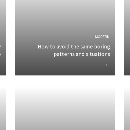
N
MODERN
y
How to avoid the same boring
e
patterns and situations